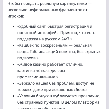
Чтобы передать реальную картину, ниже —
несколько неформальных фрагментов от
игроков:
«Удобный сайт, быстрая регистрация и
понятный интерфейс. Приятно, что есть
поддержка на русском 24/7.»
«Кэшбек по воскресеньям — реальная
вещь. Таблица акций понятна, без скрытых
подвохов.»
«Живое казино работает отлично,
картинка чёткая, дилеры
профессиональные.»
«Зеркало нашёл без проблем, доступ не
терялся даже при локальных сбоях.»
«Условия бонусов публикуются прозрачно,
без странных пунктов. В целом платформа
держит свои обещания.»