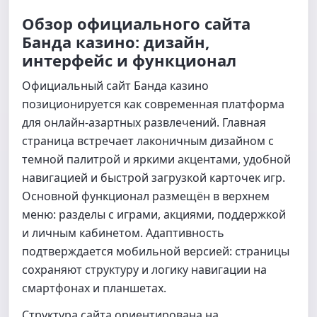
Обзор официального сайта
Банда казино: дизайн,
интерфейс и функционал
Официальный сайт Банда казино
позиционируется как современная платформа
для онлайн-азартных развлечений. Главная
страница встречает лаконичным дизайном с
темной палитрой и яркими акцентами, удобной
навигацией и быстрой загрузкой карточек игр.
Основной функционал размещён в верхнем
меню: разделы с играми, акциями, поддержкой
и личным кабинетом. Адаптивность
подтверждается мобильной версией: страницы
сохраняют структуру и логику навигации на
смартфонах и планшетах.
Структура сайта ориентирована на