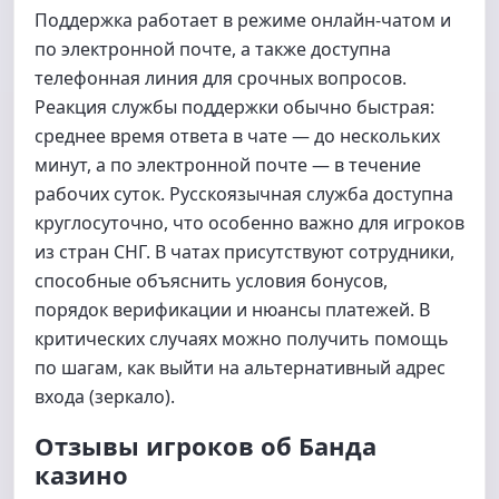
Поддержка работает в режиме онлайн-чатом и
по электронной почте, а также доступна
телефонная линия для срочных вопросов.
Реакция службы поддержки обычно быстрая:
среднее время ответа в чате — до нескольких
минут, а по электронной почте — в течение
рабочих суток. Русскоязычная служба доступна
круглосуточно, что особенно важно для игроков
из стран СНГ. В чатах присутствуют сотрудники,
способные объяснить условия бонусов,
порядок верификации и нюансы платежей. В
критических случаях можно получить помощь
по шагам, как выйти на альтернативный адрес
входа (зеркало).
Отзывы игроков об Банда
казино