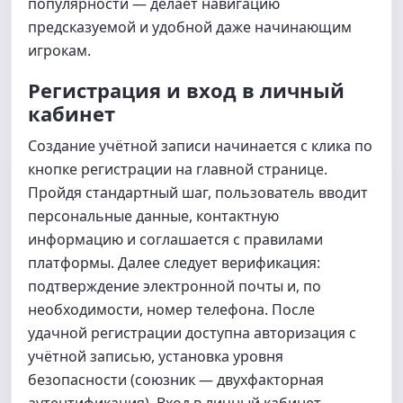
популярности — делает навигацию
предсказуемой и удобной даже начинающим
игрокам.
Регистрация и вход в личный
кабинет
Создание учётной записи начинается с клика по
кнопке регистрации на главной странице.
Пройдя стандартный шаг, пользователь вводит
персональные данные, контактную
информацию и соглашается с правилами
платформы. Далее следует верификация:
подтверждение электронной почты и, по
необходимости, номер телефона. После
удачной регистрации доступна авторизация с
учётной записью, установка уровня
безопасности (союзник — двухфакторная