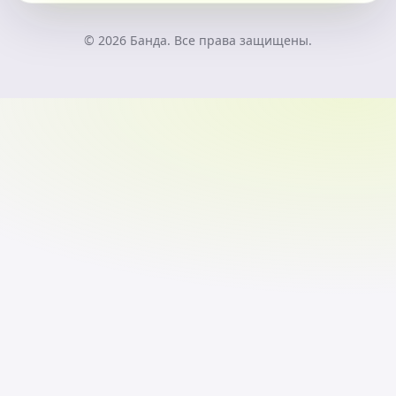
© 2026 Банда. Все права защищены.