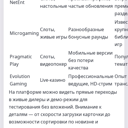
NetEnt
настольные
частые обновления
прем
разде
Извес
Слоты,
Разнообразные
круп
Microgaming
живые игры
бонусные раунды
библ
игр
Мобильные версии
Pragmatic
Слоты,
Попу
без потери
Play
видеопокер
темат
качества
Evolution
Профессиональные
Опыт 
Live-казино
Gaming
ведущие, HD-стрим
транс
На платформе можно видеть прямые переходы
в живые дилеры и демо-режим для
тестирования без вложений. Внимание к
деталям — от скорости загрузки карточки до
возможности сортировки по новизне и