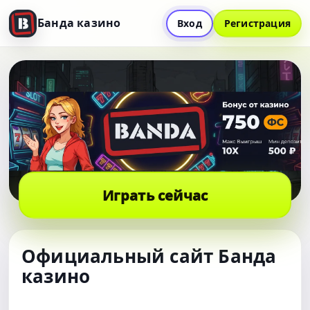
Банда казино
Вход
Регистрация
Играть сейчас
Официальный сайт Банда
казино